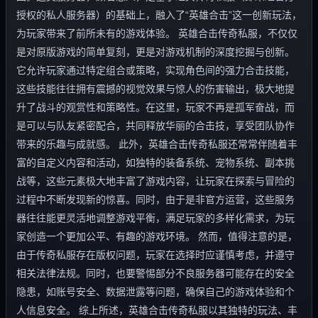
授权的私人服务器）的基础上，融入了“英雄合击”这一创新玩法，
为玩家带来了前所未有的游戏体验。 英雄合击传奇私服，不仅仅
是对原版游戏的简单复刻，更是对游戏机制的深度挖掘与创新。
它允许玩家通过特定组合或策略，实现角色间的强力合击技能，
这些技能往往拥有震撼的视觉效果与惊人的伤害输出，极大地提
升了战斗的观赏性和策略性。在这里，玩家不再是孤军奋战，而
是可以与队友紧密配合，共同释放华丽的合击技，享受团队协作
带来的乐趣与成就感。 此外，英雄合击传奇私服还常常伴随着丰
富的自定义内容和活动，如独特的装备系统、宠物系统、副本挑
战等，这些元素极大地丰富了游戏内容，让玩家在探索与冒险的
过程中不断发现新的惊喜。同时，由于是非官方运营，这些服务
器往往能更灵活地调整游戏平衡，满足玩家的多样化需求，为玩
家创造一个更加公平、有趣的游戏环境。 然而，值得注意的是，
由于传奇私服存在版权问题，玩家在选择时应谨慎考虑，并遵守
相关法律法规。同时，也要警惕部分不良服务器可能存在的安全
隐患，如账号安全、数据泄露等问题，确保自己的游戏体验和个
人信息安全。 综上所述，英雄合击传奇私服以其独特的玩法、丰