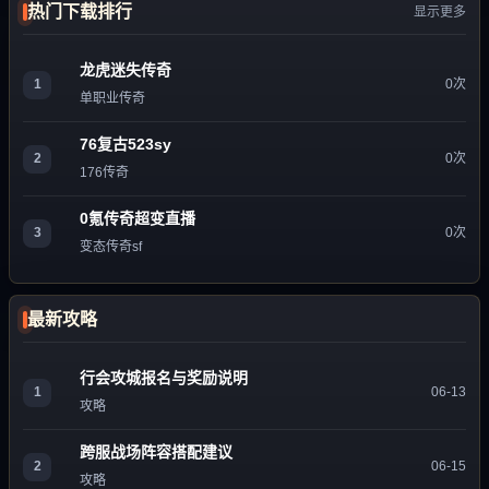
热门下载排行
显示更多
龙虎迷失传奇
1
0次
单职业传奇
76复古523sy
2
0次
176传奇
0氪传奇超变直播
3
0次
变态传奇sf
最新攻略
行会攻城报名与奖励说明
1
06-13
攻略
跨服战场阵容搭配建议
2
06-15
攻略