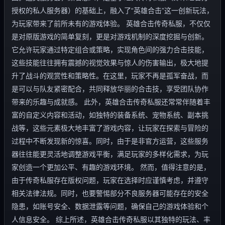
授权的私人服务器）的基础上，融入了“英雄合击”这一创新玩法，
为玩家带来了前所未有的游戏体验。 英雄合击传奇私服，不仅仅
是对原版游戏的简单复刻，更是对游戏机制的深度挖掘与创新。
它允许玩家通过特定组合或策略，实现角色间的强力合击技能，
这些技能往往拥有震撼的视觉效果与惊人的伤害输出，极大地提
升了战斗的观赏性和策略性。在这里，玩家不再是孤军奋战，而
是可以与队友紧密配合，共同释放华丽的合击技，享受团队协作
带来的乐趣与成就感。 此外，英雄合击传奇私服还常常伴随着丰
富的自定义内容和活动，如独特的装备系统、宠物系统、副本挑
战等，这些元素极大地丰富了游戏内容，让玩家在探索与冒险的
过程中不断发现新的惊喜。同时，由于是非官方运营，这些服务
器往往能更灵活地调整游戏平衡，满足玩家的多样化需求，为玩
家创造一个更加公平、有趣的游戏环境。 然而，值得注意的是，
由于传奇私服存在版权问题，玩家在选择时应谨慎考虑，并遵守
相关法律法规。同时，也要警惕部分不良服务器可能存在的安全
隐患，如账号安全、数据泄露等问题，确保自己的游戏体验和个
人信息安全。 综上所述，英雄合击传奇私服以其独特的玩法、丰