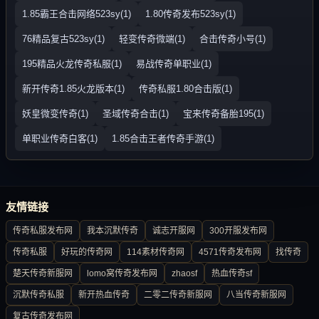
1.85霸王合击网络523sy(1)
1.80传奇发布523sy(1)
76精品复古523sy(1)
轻变传奇微端(1)
合击传奇小号(1)
195精品火龙传奇私服(1)
易战传奇单职业(1)
新开传奇1.85火龙版本(1)
传奇私服1.80合击版(1)
妖皇微变传奇(1)
圣域传奇合击(1)
宝来传奇备胎195(1)
单职业传奇白客(1)
1.85合击王者传奇手游(1)
友情链接
传奇私服发布网
我本沉默传奇
诚志开服网
300开服发布网
传奇私服
好玩的传奇网
114素材传奇网
4571传奇发布网
找传奇
楚天传奇新服网
lomo窝传奇发布网
zhaosf
热血传奇sf
沉默传奇私服
新开热血传奇
二零二传奇新服网
八当传奇新服网
复古传奇发布网