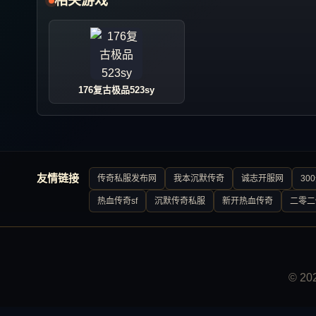
相关游戏
176复古极品523sy
友情链接
传奇私服发布网
我本沉默传奇
诚志开服网
30
热血传奇sf
沉默传奇私服
新开热血传奇
二零二
© 2