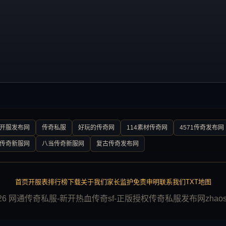
0开服发布网
传奇私服
好玩的传奇网
114素材传奇网
4571传奇发布网
传奇新服网
八当传奇新服网
复古传奇发布网
首页
开服表
排行榜
下载
关于我们
家长监护
免责申明
联系我们
TXT地图
026 网通传奇私服-新开热血传奇sf-正版授权传奇私服发布网zhaosf