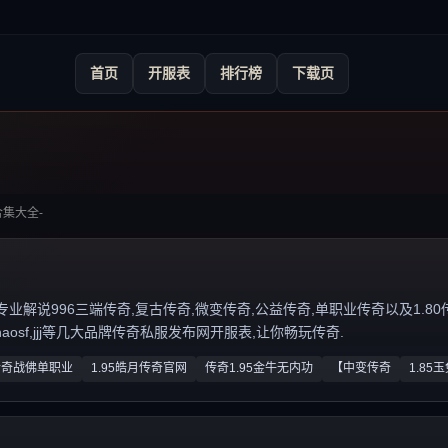
首页
开服表
排行榜
下载页
合集大全-
说996三端传奇,复古传奇,微变传奇,公益传奇,单职业传奇以及1.80传奇私服
zhaosf,jjj等几大品牌传奇私服发布网开服表,让你畅玩传奇.
传奇战佛单职业
1.95皓月传奇官网
传奇1.95金牛无内功
【中变传奇
1.85