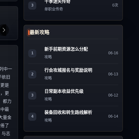
十季迷失传奇
3
0次
单职业传奇
最新攻略
新手前期资源怎么分配
1
06-16
攻略
列中一
行会攻城报名与奖励说明
2
06-13
怀依旧
攻略
，更是
日常副本收益优先级
刻，更
3
06-12
攻略
，都力
心中最
装备回收和转生路线解析
4
06-14
大量金
攻略
厌倦了
，与志