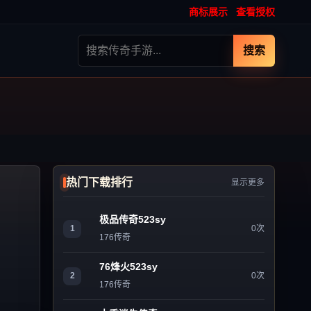
商标展示
查看授权
搜索
热门下载排行
显示更多
极品传奇523sy
1
0次
176传奇
76烽火523sy
2
0次
176传奇