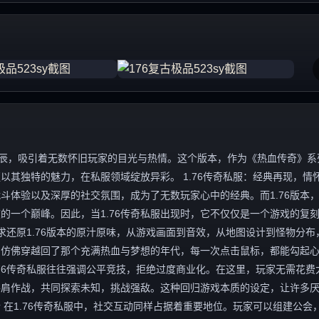
的星辰，吸引着无数怀旧玩家的目光与热情。这个版本，作为《热血传奇》系
其独特的魅力，在私服领域绽放异彩。 1.76传奇私服：经典再现，情
斗体验以及深厚的社交氛围，成为了无数玩家心中的经典。而1.76版本
的一个巅峰。因此，当1.76传奇私服出现时，它不仅仅是一个游戏的复
求还原1.76版本的原汁原味，从游戏画面到音效，从地图设计到怪物分布
，仿佛穿越回了那个充满热血与梦想的年代，每一次点击鼠标，都能勾起
.76传奇私服往往强调公平竞技，拒绝过度商业化。在这里，玩家无需花费
并肩作战，共同探索未知，挑战强敌。这种回归游戏本质的设定，让许多
 在1.76传奇私服中，社交互动同样占据着重要地位。玩家可以组建公会