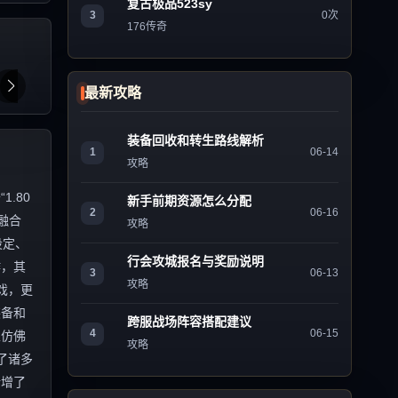
复古极品523sy
3
0次
176传奇
最新攻略
装备回收和转生路线解析
1
06-14
攻略
.80
新手前期资源怎么分配
2
06-16
融合
攻略
设定、
行会攻城报名与奖励说明
作，其
3
06-13
攻略
戏，更
装备和
跨服战场阵容搭配建议
4
06-15
家仿佛
攻略
了诸多
新增了