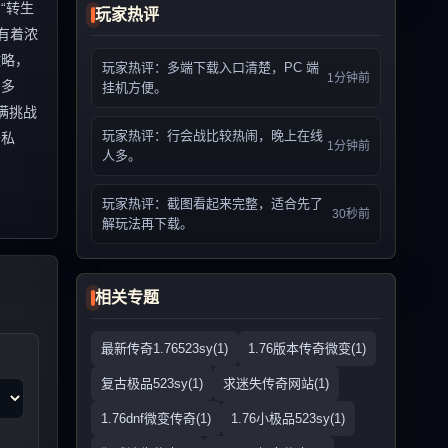
“转生
玩家热评
有着浓
攻略，
玩家热评：多端下载入口清楚，PC 端
1分钟前
富多
挂机方便。
满挑战
玩家热评：行会战比较热闹，晚上在线
奇私
1分钟前
人多。
玩家热评：截图看起来完整，适合先了
30秒前
解玩法再下载。
相关专题
最新传奇1.76523sy(1)
1.76版本传奇微变(1)
复古极品523sy(1)
求迷失传奇网站(1)
1.76dnf微变传奇(1)
1.76小极品523sy(1)