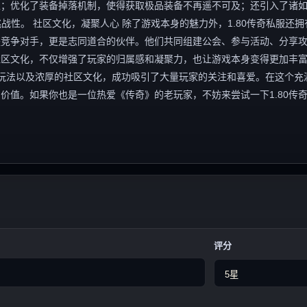
；优化了装备掉落机制，使得获取极品装备不再遥不可及；还引入了诸如
战性。 社区文化，凝聚人心 除了游戏本身的魅力外，1.80传奇私服还拥
是竞争对手，更是志同道合的伙伴。他们共同组建公会、参与活动、分享
社区文化，不仅增强了玩家的归属感和凝聚力，也让游戏本身变得更加丰
新的玩法以及浓厚的社区文化，成功吸引了大量玩家的关注和喜爱。在这个充
价值。如果你也是一位热爱《传奇》的老玩家，不妨来尝试一下1.80传
评分