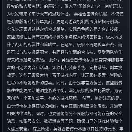
授权的私人服务器）的基础上，融入了“英雄合击”这一创新玩法，
为玩家带来了前所未有的游戏体验。 英雄合击传奇私服，不仅仅
是对原版游戏的简单复刻，更是对游戏机制的深度挖掘与创新。
它允许玩家通过特定组合或策略，实现角色间的强力合击技能，
这些技能往往拥有震撼的视觉效果与惊人的伤害输出，极大地提
升了战斗的观赏性和策略性。在这里，玩家不再是孤军奋战，而
是可以与队友紧密配合，共同释放华丽的合击技，享受团队协作
带来的乐趣与成就感。 此外，英雄合击传奇私服还常常伴随着丰
富的自定义内容和活动，如独特的装备系统、宠物系统、副本挑
战等，这些元素极大地丰富了游戏内容，让玩家在探索与冒险的
过程中不断发现新的惊喜。同时，由于是非官方运营，这些服务
器往往能更灵活地调整游戏平衡，满足玩家的多样化需求，为玩
家创造一个更加公平、有趣的游戏环境。 然而，值得注意的是，
由于传奇私服存在版权问题，玩家在选择时应谨慎考虑，并遵守
相关法律法规。同时，也要警惕部分不良服务器可能存在的安全
隐患，如账号安全、数据泄露等问题，确保自己的游戏体验和个
人信息安全。 综上所述，英雄合击传奇私服以其独特的玩法、丰