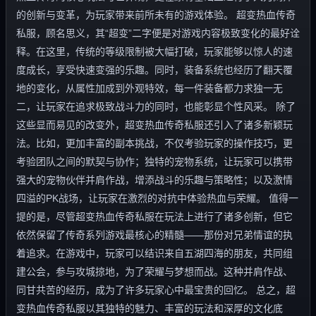
的创新与变革，为玩家带来前所未有的游戏体验。 超变热血传奇
私服，顾名思义，其“超变”二字便是对游戏内容极致变化的最好诠
释。在这里，传统的等级限制被大幅打破，玩家能够以惊人的速
度成长，享受快速变强的乐趣。同时，装备系统也经历了翻天覆
地的变化，从属性加成到外观特效，每一件装备都力求独一无
二，让玩家在追求极致战斗力的同时，也能彰显个性风采。 除了
这些显而易见的改变外，超变热血传奇私服还引入了诸多新颖玩
法。比如，更加丰富的副本挑战，不仅考验玩家的操作技巧，更
考验团队之间的默契与协作；独特的宠物系统，让玩家可以携带
强大的宠物伙伴并肩作战，增添战斗的乐趣与策略性；以及激情
四溢的PK战场，让玩家在激烈的对抗中体验热血与荣耀。 值得一
提的是，尽管超变热血传奇私服在玩法上进行了诸多创新，但它
依然保留了传奇系列游戏最核心的精髓——那份对兄弟情谊的执
着追求。在游戏中，玩家可以结识来自五湖四海的朋友，共同组
建公会，参与攻城掠地，为了荣耀与梦想而战。这种并肩作战、
同甘共苦的经历，成为了许多玩家心中最宝贵的回忆。 总之，超
变热血传奇私服以其独特的魅力、丰富的玩法和深厚的文化底