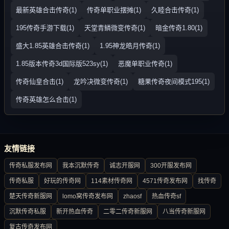
最新英雄合击传奇(1)
传奇单职业摆摊(1)
久睦合击传奇(1)
195传奇手游下载(1)
天堂青鳞微变传奇(1)
暗金传奇1.80(1)
盛大1.85英雄合击传奇(1)
1.95神龙皓月传奇(1)
1.85版本传奇3d国际版523sy(1)
恶魔单职业传奇(1)
传奇仙皇合击(1)
龙吟决微变传奇(1)
糖果传奇夜间模式195(1)
传奇英雄怎么合击(1)
友情链接
传奇私服发布网
我本沉默传奇
诚志开服网
300开服发布网
传奇私服
好玩的传奇网
114素材传奇网
4571传奇发布网
找传奇
楚天传奇新服网
lomo窝传奇发布网
zhaosf
热血传奇sf
沉默传奇私服
新开热血传奇
二零二传奇新服网
八当传奇新服网
复古传奇发布网