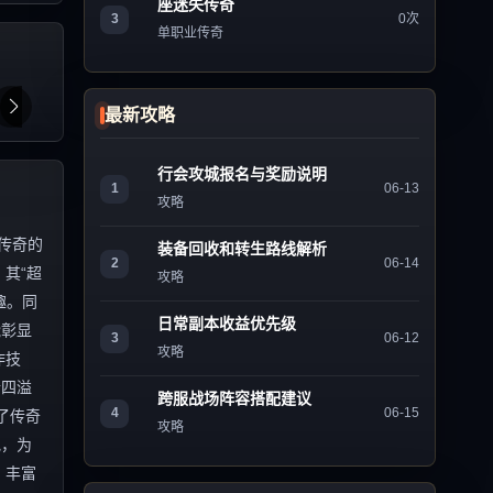
座迷失传奇
3
0次
单职业传奇
最新攻略
行会攻城报名与奖励说明
1
06-13
攻略
传奇的
装备回收和转生路线解析
2
06-14
其“超
攻略
趣。同
日常副本收益优先级
能彰显
3
06-12
攻略
作技
情四溢
跨服战场阵容搭配建议
4
06-15
了传奇
攻略
地，为
、丰富