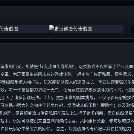
玩家的目光，那就是“超变热血传奇私服”。这类游戏不仅继承了经典热血
变革，为玩家带来前所未有的游戏体验。 超变热血传奇私服，顾名思义，
的等级限制被大幅打破，玩家能够以惊人的速度成长，享受快速变强的乐
特效，每一件装备都力求独一无二，让玩家在追求极致战斗力的同时，也
还引入了诸多新颖玩法。比如，更加丰富的副本挑战，不仅考验玩家的操
家可以携带强大的宠物伙伴并肩作战，增添战斗的乐趣与策略性；以及激
一提的是，尽管超变热血传奇私服在玩法上进行了诸多创新，但它依然保留
游戏中，玩家可以结识来自五湖四海的朋友，共同组建公会，参与攻城掠
许多玩家心中最宝贵的回忆。 总之，超变热血传奇私服以其独特的魅力