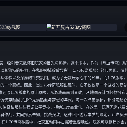
的星辰，吸引着无数怀旧玩家的目光与热情。这个版本，作为《热血传奇》系
其独特的魅力，在私服领域绽放异彩。 1.76传奇私服：经典再现，情
斗体验以及深厚的社交氛围，成为了无数玩家心中的经典。而1.76版本
的一个巅峰。因此，当1.76传奇私服出现时，它不仅仅是一个游戏的复
求还原1.76版本的原汁原味，从游戏画面到音效，从地图设计到怪物分布
，仿佛穿越回了那个充满热血与梦想的年代，每一次点击鼠标，都能勾起
.76传奇私服往往强调公平竞技，拒绝过度商业化。在这里，玩家无需花费
并肩作战，共同探索未知，挑战强敌。这种回归游戏本质的设定，让许多
 在1.76传奇私服中，社交互动同样占据着重要地位。玩家可以组建公会