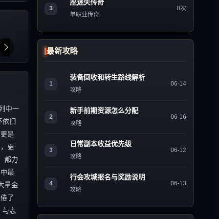
座迷失传奇
3
0次
单职业传奇
最新攻略
装备回收和转生路线解析
1
06-14
攻略
列中一
新手前期资源怎么分配
2
06-16
怀依旧
攻略
，更是
日常副本收益优先级
刻，更
3
06-12
攻略
，都力
心中最
行会攻城报名与奖励说明
4
06-13
大量金
攻略
厌倦了
，与志