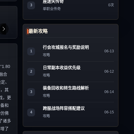
座迷失传奇
3
0次
单职业传奇
最新攻略
行会攻城报名与奖励说明
1
06-13
攻略
.80
日常副本收益优先级
2
06-12
融合
攻略
设定、
装备回收和转生路线解析
作，其
3
06-14
攻略
戏，更
装备和
跨服战场阵容搭配建议
4
06-15
家仿佛
攻略
了诸多
新增了