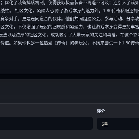
；优化了装备掉落机制，使得获取极品装备不再遥不可及；还引入了诸如
战性。 社区文化，凝聚人心 除了游戏本身的魅力外，1.80传奇私服还拥
是竞争对手，更是志同道合的伙伴。他们共同组建公会、参与活动、分享
社区文化，不仅增强了玩家的归属感和凝聚力，也让游戏本身变得更加丰
新的玩法以及浓厚的社区文化，成功吸引了大量玩家的关注和喜爱。在这个充
价值。如果你也是一位热爱《传奇》的老玩家，不妨来尝试一下1.80传
评分