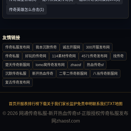
传奇英雄怎么合击(1)
友情链接
传奇私服发布网
我本沉默传奇
诚志开服网
300开服发布网
传奇私服
好玩的传奇网
114素材传奇网
4571传奇发布网
找传奇
楚天传奇新服网
lomo窝传奇发布网
zhaosf
热血传奇sf
沉默传奇私服
新开热血传奇
二零二传奇新服网
八当传奇新服网
复古传奇发布网
首页
开服表
排行榜
下载
关于我们
家长监护
免责申明
联系我们
TXT地图
© 2026 网通传奇私服-新开热血传奇sf-正版授权传奇私服发布
网zhaosf.com