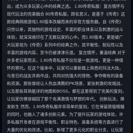
出，成为众多玩家心中的经典之选。 1.80传奇私服：复古情怀与
现代玩法的完美融合 80传奇私服，顾名思义，是基于《传奇》这
款经典网络游戏1.80版本改编而来的非官方服务器。自《传奇》
问世以来，其独特的游戏设定、丰富的职业体系以及刺激的战斗
体验，就深深烙印在了无数玩家的心中。而1.80版本，更是被广
大玩家视为《传奇》系列中的经典之作，其平衡性、耐玩性以及
丰富的游戏内容，至今仍被津津乐道。 复古情怀，重温经典 对于
许多老玩家而言，1.80传奇私服不仅仅是一款游戏，更是一种情
怀的寄托。在这个版本中，玩家可以重新踏上熟悉的玛法大陆，
与昔日的战友并肩作战，共同对抗强大的怪物，争夺稀有的装备
和资源。那些曾经让人热血沸腾的PK场景、紧张刺激的攻城战，
以及那些耳熟能详的地图和BOSS，都在这里得到了完美的复刻，
让玩家仿佛穿越回了那个充满激情与梦想的年代。 创新玩法，焕
发新生 然而，1.80传奇私服并非简单的复刻，它在保留原版精髓
的同时，也融入了诸多创新元素。为了提升玩家的游戏体验，许
多私服开发者在游戏平衡性、职业特色、装备系统等方面进行了
大量的优化和改进。比如，新增了更多元化的职业分支，让玩家