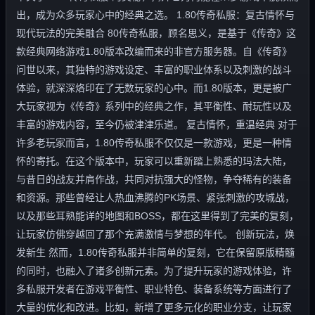
出，成为众多玩家心中的经典之选。 1.80传奇私服：复古情怀与
现代玩法的完美融合 80传奇私服，顾名思义，是基于《传奇》这
款经典网络游戏1.80版本改编而来的非官方服务器。自《传奇》
问世以来，其独特的游戏设定、丰富的职业体系以及刺激的战斗
体验，就深深烙印在了无数玩家的心中。而1.80版本，更是被广
大玩家视为《传奇》系列中的经典之作，其平衡性、耐玩性以及
丰富的游戏内容，至今仍被津津乐道。 复古情怀，重温经典 对于
许多老玩家而言，1.80传奇私服不仅仅是一款游戏，更是一种情
怀的寄托。在这个版本中，玩家可以重新踏上熟悉的玛法大陆，
与昔日的战友并肩作战，共同对抗强大的怪物，争夺稀有的装备
和资源。那些曾经让人热血沸腾的PK场景、紧张刺激的攻城战，
以及那些耳熟能详的地图和BOSS，都在这里得到了完美的复刻，
让玩家仿佛穿越回了那个充满激情与梦想的年代。 创新玩法，焕
发新生 然而，1.80传奇私服并非简单的复刻，它在保留原版精髓
的同时，也融入了诸多创新元素。为了提升玩家的游戏体验，许
多私服开发者在游戏平衡性、职业特色、装备系统等方面进行了
大量的优化和改进。比如，新增了更多元化的职业分支，让玩家