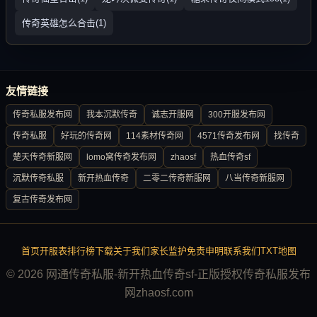
传奇英雄怎么合击(1)
友情链接
传奇私服发布网
我本沉默传奇
诚志开服网
300开服发布网
传奇私服
好玩的传奇网
114素材传奇网
4571传奇发布网
找传奇
楚天传奇新服网
lomo窝传奇发布网
zhaosf
热血传奇sf
沉默传奇私服
新开热血传奇
二零二传奇新服网
八当传奇新服网
复古传奇发布网
首页
开服表
排行榜
下载
关于我们
家长监护
免责申明
联系我们
TXT地图
© 2026 网通传奇私服-新开热血传奇sf-正版授权传奇私服发布
网zhaosf.com