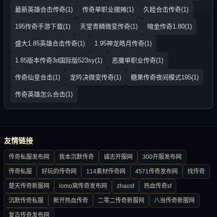
最新英雄合击传奇(1)
传奇单职业摆摊(1)
久睦合击传奇(1)
195传奇手游下载(1)
天堂青鳞微变传奇(1)
暗金传奇1.80(1)
盛大1.85英雄合击传奇(1)
1.95神龙皓月传奇(1)
1.85版本传奇3d国际版523sy(1)
恶魔单职业传奇(1)
传奇仙皇合击(1)
龙吟决微变传奇(1)
糖果传奇夜间模式195(1)
传奇英雄怎么合击(1)
友情链接
传奇私服发布网
我本沉默传奇
诚志开服网
300开服发布网
传奇私服
好玩的传奇网
114素材传奇网
4571传奇发布网
找传奇
楚天传奇新服网
lomo窝传奇发布网
zhaosf
热血传奇sf
沉默传奇私服
新开热血传奇
二零二传奇新服网
八当传奇新服网
复古传奇发布网