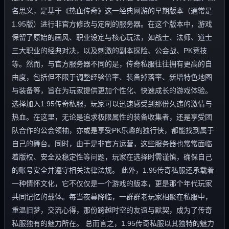
名思义，是基于《热血传奇》这一经典网游的早期版本（通常是
1.95版）进行非官方修改与定制的服务器。在这个版本中，游戏
保留了原始的画风、职业设定与核心玩法，如战士、法师、道士
三大职业的经典对决，以及刺激的副本探险、公会战、PK竞技
等。然而，与官方服务器不同的是，传奇私服往往拥有更高的自
由度，包括但不限于调整经验倍率、装备掉落率、新增特色地图
与装备等，旨在为玩家提供更加个性化、快速成长的游戏体验。
选择加入1.95传奇私服，玩家可以迅速感受到那份久违的激情与
热血。在这里，无论是追求极限属性的装备收集者，还是享受团
队合作的公会领袖，亦或是享受PK乐趣的独行侠，都能找到属于
自己的舞台。同时，由于是非官方运营，这些服务器也常常面临
着版权、安全及稳定性等问题，玩家在选择时需谨慎，确保自己
的账号安全并遵守相关法律法规。 此外，1.95传奇私服还承载着
一种情怀文化，它不仅仅是一个游戏的版本，更是那个年代玩家
共同记忆的载体。每当夜幕降临，一群群老玩家相聚在私服中，
重温旧梦，交流心得，那份跨越时空的友谊与默契，成为了传奇
私服独有的魅力所在。 总而言之，1.95传奇私服以其独特的魅力