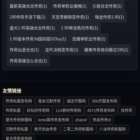
最新英雄合击传奇(1)
传奇单职业摆摊(1)
久睦合击传奇(1)
195传奇手游下载(1)
天堂青鳞微变传奇(1)
暗金传奇1.80(1)
盛大1.85英雄合击传奇(1)
1.95神龙皓月传奇(1)
1.85版本传奇3d国际版523sy(1)
恶魔单职业传奇(1)
传奇仙皇合击(1)
龙吟决微变传奇(1)
糖果传奇夜间模式195(1)
传奇英雄怎么合击(1)
友情链接
传奇私服发布网
我本沉默传奇
诚志开服网
300开服发布网
传奇私服
好玩的传奇网
114素材传奇网
4571传奇发布网
找传奇
楚天传奇新服网
lomo窝传奇发布网
zhaosf
热血传奇sf
沉默传奇私服
新开热血传奇
二零二传奇新服网
八当传奇新服网
复古传奇发布网