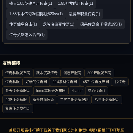
盛大1.85英雄合击传奇(1)
1.95神龙皓月传奇(1)
1.85版本传奇3d国际版523sy(1)
恶魔单职业传奇(1)
传奇仙皇合击(1)
龙吟决微变传奇(1)
糖果传奇夜间模式195(1)
传奇英雄怎么合击(1)
友情链接
传奇私服发布网
我本沉默传奇
诚志开服网
300开服发布网
传奇私服
好玩的传奇网
114素材传奇网
4571传奇发布网
找传奇
楚天传奇新服网
lomo窝传奇发布网
zhaosf
热血传奇sf
沉默传奇私服
新开热血传奇
二零二传奇新服网
八当传奇新服网
复古传奇发布网
首页
开服表
排行榜
下载
关于我们
家长监护
免责申明
联系我们
TXT地图