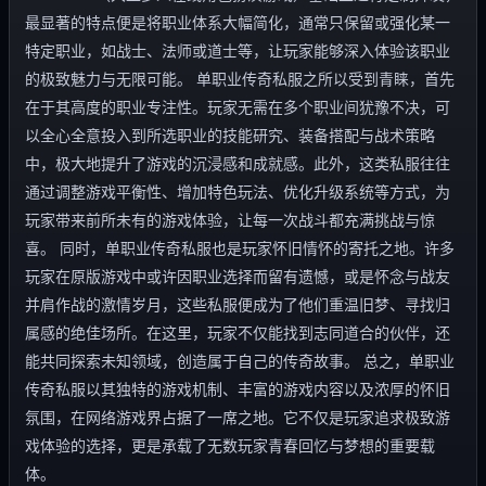
最显著的特点便是将职业体系大幅简化，通常只保留或强化某一
特定职业，如战士、法师或道士等，让玩家能够深入体验该职业
的极致魅力与无限可能。 单职业传奇私服之所以受到青睐，首先
在于其高度的职业专注性。玩家无需在多个职业间犹豫不决，可
以全心全意投入到所选职业的技能研究、装备搭配与战术策略
中，极大地提升了游戏的沉浸感和成就感。此外，这类私服往往
通过调整游戏平衡性、增加特色玩法、优化升级系统等方式，为
玩家带来前所未有的游戏体验，让每一次战斗都充满挑战与惊
喜。 同时，单职业传奇私服也是玩家怀旧情怀的寄托之地。许多
玩家在原版游戏中或许因职业选择而留有遗憾，或是怀念与战友
并肩作战的激情岁月，这些私服便成为了他们重温旧梦、寻找归
属感的绝佳场所。在这里，玩家不仅能找到志同道合的伙伴，还
能共同探索未知领域，创造属于自己的传奇故事。 总之，单职业
传奇私服以其独特的游戏机制、丰富的游戏内容以及浓厚的怀旧
氛围，在网络游戏界占据了一席之地。它不仅是玩家追求极致游
戏体验的选择，更是承载了无数玩家青春回忆与梦想的重要载
体。