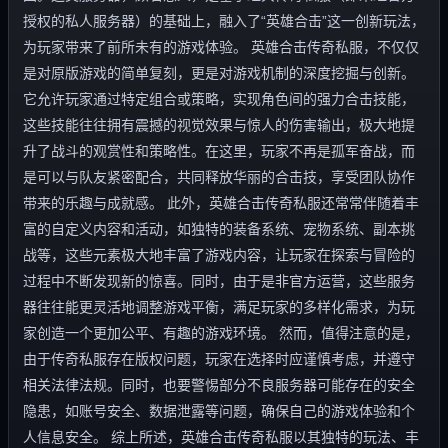
授权的私人服务器）的基础上，融入了“英雄合击”这一创新玩法，
为玩家带来了前所未有的游戏体验。 英雄合击传奇私服，不仅仅
是对原版游戏的简单复刻，更是对游戏机制的深度挖掘与创新。
它允许玩家通过特定组合或策略，实现角色间的强力合击技能，
这些技能往往拥有震撼的视觉效果与惊人的伤害输出，极大地提
升了战斗的观赏性和策略性。在这里，玩家不再是孤军奋战，而
是可以与队友紧密配合，共同释放华丽的合击技，享受团队协作
带来的乐趣与成就感。 此外，英雄合击传奇私服还常常伴随着丰
富的自定义内容和活动，如独特的装备系统、宠物系统、副本挑
战等，这些元素极大地丰富了游戏内容，让玩家在探索与冒险的
过程中不断发现新的惊喜。同时，由于是非官方运营，这些服务
器往往能更灵活地调整游戏平衡，满足玩家的多样化需求，为玩
家创造一个更加公平、有趣的游戏环境。 然而，值得注意的是，
由于传奇私服存在版权问题，玩家在选择时应谨慎考虑，并遵守
相关法律法规。同时，也要警惕部分不良服务器可能存在的安全
隐患，如账号安全、数据泄露等问题，确保自己的游戏体验和个
人信息安全。 综上所述，英雄合击传奇私服以其独特的玩法、丰