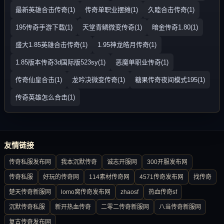
最新英雄合击传奇(1)
传奇单职业摆摊(1)
久睦合击传奇(1)
195传奇手游下载(1)
天堂青鳞微变传奇(1)
暗金传奇1.80(1)
盛大1.85英雄合击传奇(1)
1.95神龙皓月传奇(1)
1.85版本传奇3d国际版523sy(1)
恶魔单职业传奇(1)
传奇仙皇合击(1)
龙吟决微变传奇(1)
糖果传奇夜间模式195(1)
传奇英雄怎么合击(1)
友情链接
传奇私服发布网
我本沉默传奇
诚志开服网
300开服发布网
传奇私服
好玩的传奇网
114素材传奇网
4571传奇发布网
找传奇
楚天传奇新服网
lomo窝传奇发布网
zhaosf
热血传奇sf
沉默传奇私服
新开热血传奇
二零二传奇新服网
八当传奇新服网
复古传奇发布网