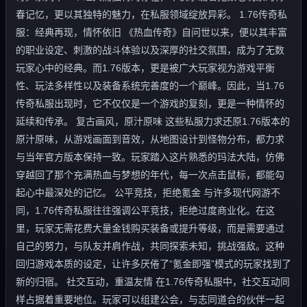
春记忆，更以其独特的魅力，在私服领域绽放异彩。 1.76传奇私
服：经典再现，情怀依旧 《热血传奇》自问世以来，便以其丰富
的职业设定、刺激的战斗体验以及深厚的社交氛围，成为了无数
玩家心中的经典。而1.76版本，更是被广大玩家视为游戏平衡
性、玩法多样性以及装备系统完善度的一个巅峰。因此，当1.76
传奇私服出现时，它不仅仅是一个游戏的复刻，更是一种情怀的
延续和传承。 复古画风，原汁原味 这些私服力求还原1.76版本的
原汁原味，从游戏画面到音效，从地图设计到怪物分布，都力求
与当年官方版本保持一致。玩家踏入这片熟悉的玛法大陆，仿佛
穿越回了那个充满热血与梦想的年代，每一次点击鼠标，都能勾
起心中最深处的记忆。 公平竞技，拒绝氪金 与许多现代网游不
同，1.76传奇私服往往强调公平竞技，拒绝过度商业化。在这
里，玩家无需花费大量金钱购买装备或提升等级，而是需要通过
自己的努力，与队友并肩作战，共同探索未知，挑战强敌。这种
回归游戏本质的设定，让许多厌倦了“氪金即强”模式的玩家找到了
新的归宿。 社交互动，重温友情 在1.76传奇私服中，社交互动同
样占据着重要地位。玩家可以组建公会，与志同道合的伙伴一起