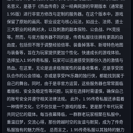
名思义，是基于《热血传奇》这一经典网游的早期版本（通常是
1.95版）进行非官方修改与定制的服务器。在这个版本中，游戏
保留了原始的画风、职业设定与核心玩法，如战士、法师、道士
三大职业的经典对决，以及刺激的副本探险、公会战、PK竞技
等。然而，与官方服务器不同的是，传奇私服往往拥有更高的自
由度，包括但不限于调整经验倍率、装备掉落率、新增特色地图
与装备等，旨在为玩家提供更加个性化、快速成长的游戏体验。
选择加入1.95传奇私服，玩家可以迅速感受到那份久违的激情与
热血。在这里，无论是追求极限属性的装备收集者，还是享受团
队合作的公会领袖，亦或是享受PK乐趣的独行侠，都能找到属于
自己的舞台。同时，由于是非官方运营，这些服务器也常常面临
着版权、安全及稳定性等问题，玩家在选择时需谨慎，确保自己
的账号安全并遵守相关法律法规。 此外，1.95传奇私服还承载着
一种情怀文化，它不仅仅是一个游戏的版本，更是那个年代玩家
共同记忆的载体。每当夜幕降临，一群群老玩家相聚在私服中，
重温旧梦，交流心得，那份跨越时空的友谊与默契，成为了传奇
私服独有的魅力所在。 总而言之，1.95传奇私服以其独特的魅力