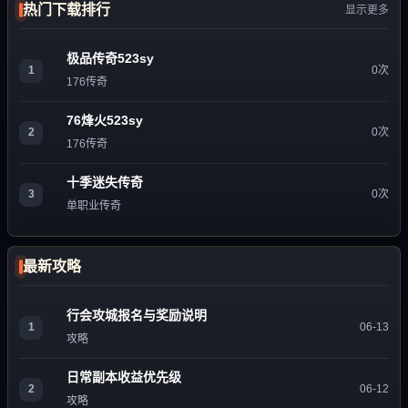
热门下载排行
显示更多
极品传奇523sy
1
0次
176传奇
76烽火523sy
2
0次
176传奇
十季迷失传奇
3
0次
单职业传奇
最新攻略
行会攻城报名与奖励说明
1
06-13
攻略
日常副本收益优先级
2
06-12
攻略